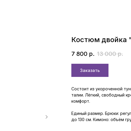
Костюм двойка 
7 800
р.
13 000
р.
Заказать
Состоит из укороченной тун
талии. Лёгкий, свободный к
комфорт.
Единый размер. Брюки: регу
до 130 см. Кимоно: объём гр